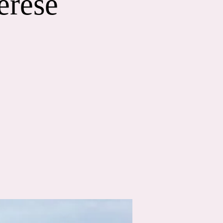
érèse